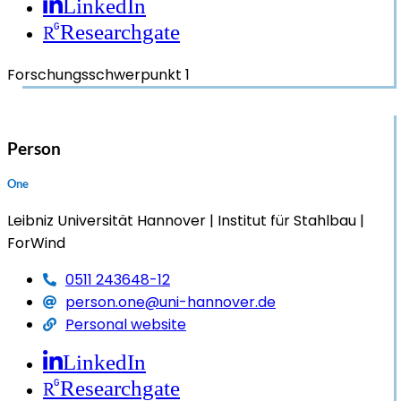
LinkedIn
Researchgate
Forschungsschwerpunkt 1
Person
One
Leibniz Universität Hannover
Institut für Stahlbau
ForWind
0511 243648-12
person.one@uni-hannover.de
Personal website
LinkedIn
Researchgate