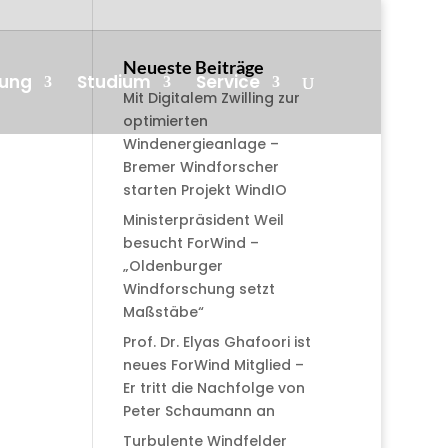
Neueste Beiträge
hung
Studium
Service
Mit Digitalem Zwilling zur
optimierten
Windenergieanlage –
Bremer Windforscher
starten Projekt WindIO
Ministerpräsident Weil
besucht ForWind –
„Oldenburger
Windforschung setzt
Maßstäbe“
Prof. Dr. Elyas Ghafoori ist
neues ForWind Mitglied –
Er tritt die Nachfolge von
Peter Schaumann an
Turbulente Windfelder