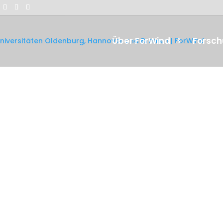
Über ForWind
Forsc